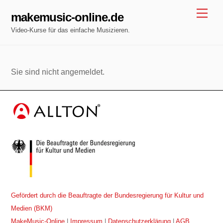
Skip
Men
makemusic-online.de
to
Video-Kurse für das einfache Musizieren.
content
Sie sind nicht angemeldet.
Gefördert durch die Beauftragte der Bundesregierung für Kultur und
Medien (BKM)
MakeMusic-Online
|
Impressum
|
Datenschutzerklärung
|
AGB